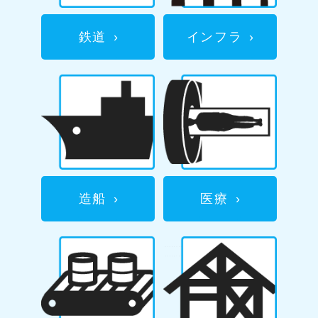
鉄道
›
インフラ
›
造船
›
医療
›