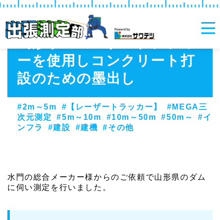
山形県 レーザートラッカ
ーを使用しコンクリート打
設のための墨出し
2m～5m
【レーザートラッカー】
MEGA三
次元測定
5m～10m
10m～50m
50m～
イ
ンフラ
建設
建機
その他
水門の総合メーカー様からのご依頼で山形県のダム
に伺い測定を行いました。